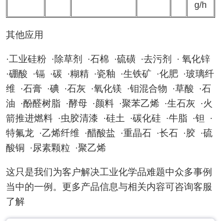
g/h
其他应用
·工业硅粉 ·除草剂 ·石棉 ·硫磺 ·去污剂 · 氧化锌
·硼酸 ·镉 ·碳 ·糊精 ·瓷釉 ·生铁矿 ·化肥 ·玻璃纤
维 ·石膏 ·碘 ·石灰 ·氧化镁 ·钼混合物 ·草酸 ·石
油 ·酚醛树脂 ·酵母 ·颜料 ·聚苯乙烯 ·生石灰 ·火
箭推进燃料 ·虫胶清漆 ·硅土 ·碳化硅 ·牛脂 ·钽 ·
特氟龙 ·乙烯纤维 ·醋酸盐 ·重晶石 ·长石 ·胶 ·硫
酸铜 ·尿素颗粒 ·聚乙烯
这只是我们为客户解决工业化学品难题中众多事例
当中的一例。更多产品信息与相关内容可咨询客服
了解