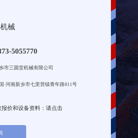
堂机械
373-5055770
乡市三圆堂机械有限公司
国·河南新乡市七里营镇青年路811号
取报价和设备资料：请点击
询