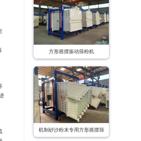
至
器
方形摇摆振动筛粉机
等
进
机制砂沙粉末专用方形摇摆筛
流
般