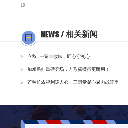
19
相关新闻
立秋 | 一筛丰收味，匠心守初心
加粗吊挂重磅登场，方形摇摆筛更耐用！
芒种忙农福利暖人心，三圆堂凝心聚力战旺季