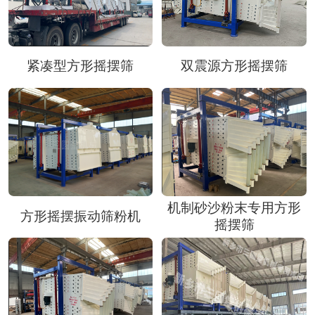
紧凑型方形摇摆筛
双震源方形摇摆筛
机制砂沙粉末专用方形
方形摇摆振动筛粉机
摇摆筛