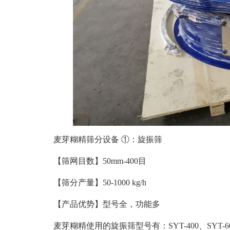
麦芽糊精筛分设备 ①：旋振筛
【筛网目数】50mm-400目
【筛分产量】50-1000 kg/h
【产品优势】型号全，功能多
麦芽糊精使用的旋振筛型号有：SYT-400、SYT-600、SY