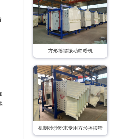
芽
方形摇摆振动筛粉机
和
续
机制砂沙粉末专用方形摇摆筛