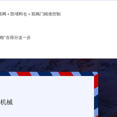
筛网＋防堵料仓＋双阀门精准控制
相”在筛分这一步
堂机械