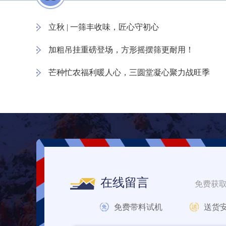
立秋 | 一筛丰收味，匠心守初心
加粗吊挂重磅登场，方形摇摆筛更耐用！
芒种忙农福利暖人心，三圆堂凝心聚力战旺季
在线留言
免费获
免费带料试机
送货