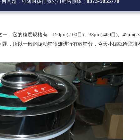
0373-5055770
任何问题，可随时拨打
我公司销售热线
：
规格有：150μm(-100目)、38μm(-400目)、45μm(-3
生静电问题，所以一般的振动筛很难进行有效筛分，今天小编就给您推