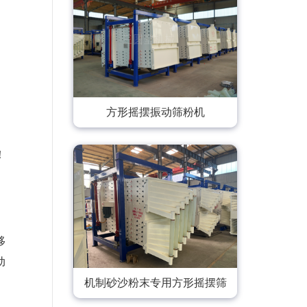
、
方形摇摆振动筛粉机
！
移
动
机制砂沙粉末专用方形摇摆筛