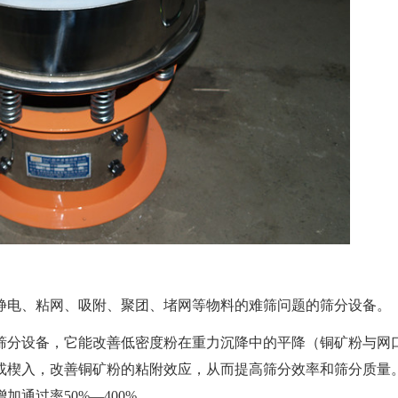
静电、粘网、吸附、聚团、堵网等物料的难筛问题的筛分设备。
筛分设备，它能改善低密度粉在重力沉降中的平降（铜矿粉与网
或楔入，改善铜矿粉的粘附效应，从而提高筛分效率和筛分质量
通过率50%—400% 。