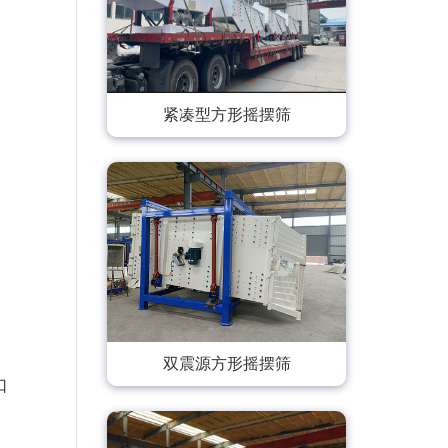
紧凑型方形摇摆筛
双震源方形摇摆筛
口
。