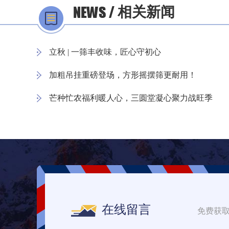
相关新闻
立秋 | 一筛丰收味，匠心守初心
加粗吊挂重磅登场，方形摇摆筛更耐用！
芒种忙农福利暖人心，三圆堂凝心聚力战旺季
在线留言
免费获