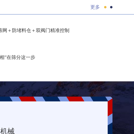
更多
筛网＋防堵料仓＋双阀门精准控制
相”在筛分这一步
堂机械