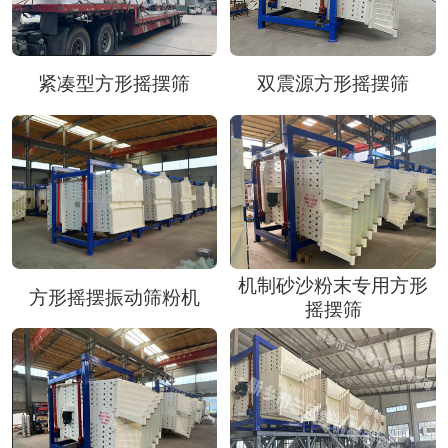
紧凑型方形摇摆筛
双震源方形摇摆筛
机制砂沙粉末专用方形
方形摇摆振动筛粉机
摇摆筛