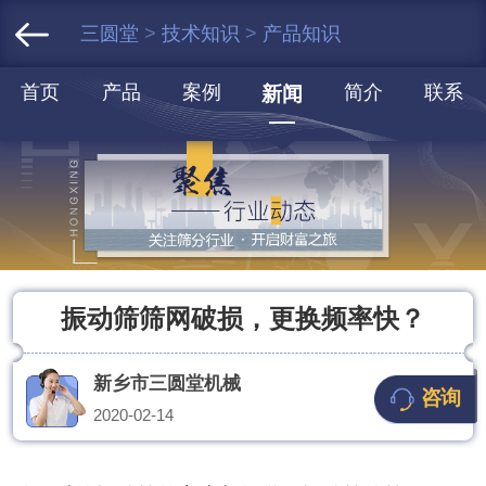
三圆堂
>
技术知识
>
产品知识
首页
产品
案例
简介
联系
新闻
振动筛筛网破损，更换频率快？
新乡市三圆堂机械
咨询
2020-02-14