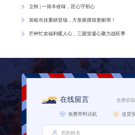
立秋 | 一筛丰收味，匠心守初心
加粗吊挂重磅登场，方形摇摆筛更耐用！
芒种忙农福利暖人心，三圆堂凝心聚力战旺季
在线留言
免费获
免费带料试机
送货