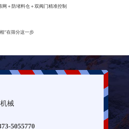
筛网＋防堵料仓＋双阀门精准控制
相”在筛分这一步
堂机械
373-5055770