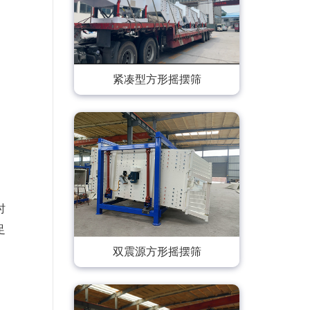
紧凑型方形摇摆筛
时
足
双震源方形摇摆筛