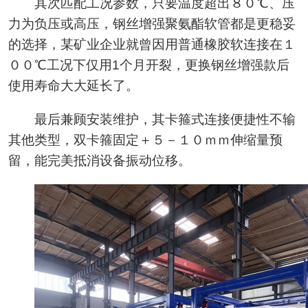
其次匹配工况参数，只要温度超出８０℃、压
力为负压或高压，钢丝增强聚氨酯软管都是更稳妥
的选择，某矿业企业就曾因用普通橡胶软连接在１
００℃工况下仅用1个月开裂，更换钢丝增强款后
使用寿命大大延长了。
最后兼顾安装维护，其卡箍式连接便捷性不输
其他类型，双卡箍固定＋５－１０ｍｍ伸缩量预
留，能完美抵消设备振动位移。