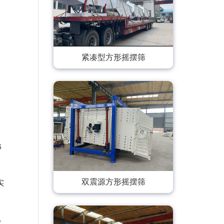
紧凑型方形摇摆筛
６
双震源方形摇摆筛
实
，