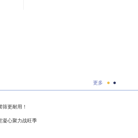
更多
摆筛更耐用！
堂凝心聚力战旺季