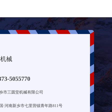
堂机械
373-5055770
乡市三圆堂机械有限公司
国·河南新乡市七里营镇青年路811号