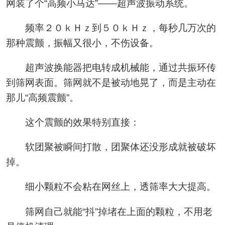
网装了个“高频小马达”——超声波振动系统。
频率２０ｋＨｚ到５０ｋＨｚ，每秒几万次的
那种震颤，振幅又很小，不伤设备。
超声波换能器把电转成机械能，通过共振环传
到筛网表面。筛网就不是被动地晃了，而是主动在
那儿“高频震颤”。
这个震颤的效果特别直接：
软团聚被瞬间打散，团聚体还没形成就被破坏
掉。
细小颗粒不会粘在网丝上，透筛率大大提高。
筛网自己就能“抖”掉堵在上面的颗粒，不用老