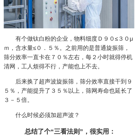
有个做钛白粉的企业，物料细度Ｄ９０≤３０μ
ｍ，含水量≤０．５％。之前用的是普通旋振筛，
筛分效率一直卡在７０％左右，每２小时就得停机
清网，工人烦得不行，产能也上不去。
后来换了超声波旋振筛，筛分效率直接干到９
５％，产能提升了３５％以上，筛网寿命也延长了
３－５倍。
什么时候必须加超声波？
总结了个“三看法则”，很实用：