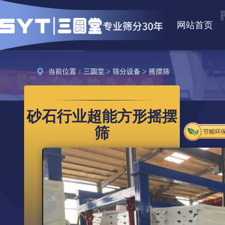
网站首页
当前位置：
三圆堂
>
筛分设备
>
摇摆筛
砂石行业超能方形摇摆
筛