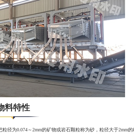
物料特性
径为0.074～2mm的矿物或岩石颗粒称为砂，粒径大于2mm的