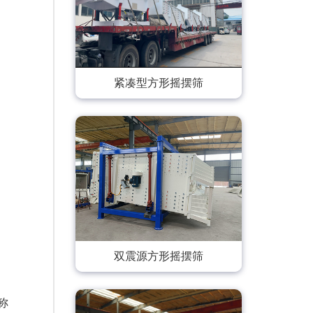
紧凑型方形摇摆筛
双震源方形摇摆筛
称