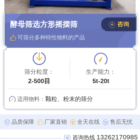
酵母筛选方形摇摆筛
咨询
可筛分多种特性物料的产品
筛分粒度：
生产能力：
2-500目
5t-20t
颗粒、粉末的筛分
适用物料：
品质保障
厂家直销
全天在线
售后无忧
13262170985
咨询热线