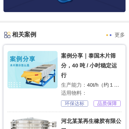
相关案例
更多
案例分享｜泰国木片筛
分，40 吨 / 小时稳定运
行
生产能力：
40t/h（约１００ｍ³／ｈ）
适用物料：
环保达标
品质保障
河北某某再生橡胶有限公