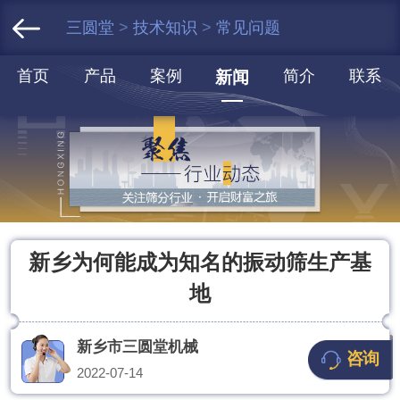
三圆堂
>
技术知识
>
常见问题
首页
产品
案例
简介
联系
新闻
新乡为何能成为知名的振动筛生产基
地
新乡市三圆堂机械
咨询
2022-07-14