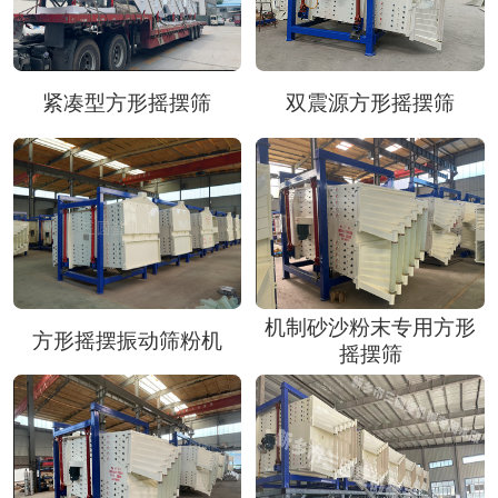
紧凑型方形摇摆筛
双震源方形摇摆筛
机制砂沙粉末专用方形
方形摇摆振动筛粉机
摇摆筛