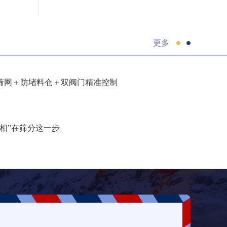
更多
筛网＋防堵料仓＋双阀门精准控制
相”在筛分这一步