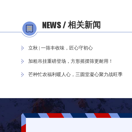
相关新闻
立秋 | 一筛丰收味，匠心守初心
加粗吊挂重磅登场，方形摇摆筛更耐用！
芒种忙农福利暖人心，三圆堂凝心聚力战旺季