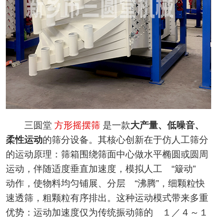
三圆堂
方形摇摆筛
是一款
大产量、低噪音、
柔性运动
的筛分设备。其核心创新在于仿人工筛分
的运动原理：筛箱围绕筛面中心做水平椭圆或圆周
运动，伴随适度垂直加速度，模拟人工 “簸动”
动作，使物料均匀铺展、分层 “沸腾”，细颗粒快
速透筛，粗颗粒有序排出。这种运动模式带来多重
优势：运动加速度仅为传统振动筛的 １／４～１